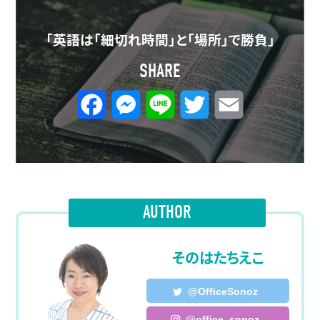
「英語は「細切れ時間」と「場所」で勝負」
SHARE
F
M
L
T
E
a
e
i
w
m
c
s
n
i
a
e
s
e
t
i
AUTHOR
b
e
t
l
o
n
e
そのはたちえこ
o
g
r
@OfficeSonoz
k
e
@office_sonoz