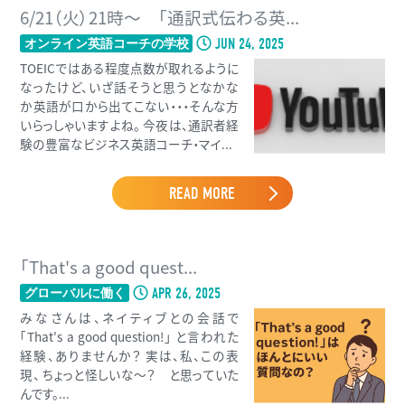
6/21（火）21時〜 「通訳式伝わる英...
JUN 24, 2025
オンライン英語コーチの学校
TOEICではある程度点数が取れるように
なったけど、いざ話そうと思うとなかな
か英語が口から出てこない・・・そんな方
いらっしゃいますよね。 今夜は、通訳者経
験の豊富なビジネス英語コーチ・マイ...
READ MORE
「That's a good quest...
APR 26, 2025
グローバルに働く
みなさんは、ネイティブとの会話で
「That's a good question!」 と言われた
経験、ありませんか？ 実は、私、この表
現、 ちょっと怪しいな〜？ と思っていた
んです。...