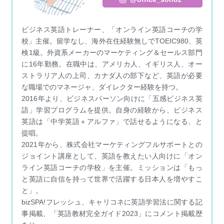
r
ビジネス英語トレーナー、「オンライン英語コーチの学
校」主催。留学なし、海外在住経験無しでTOEIC980、英
検1級。外資系メーカーのマーケティング＆セールス部門
に16年勤務。在職中は、アメリカ人、イギリス人、オー
ストラリア人の上司、カナダ人の部下など、英語が必要
な職場でのマネージャ、ダイレクター経験を持つ。
2016年より、ビジネスパーソン向けに「五感ビジネス英
語」学習プログラムを提供。自身の経験から、ビジネス
英語は「中学英語＋アルファ」で話せるようになる、と
提唱。
2021年から、株式会社マーケティングフルサポートとの
ジョイント講座として、英語を教えたい人向けに「オン
ライン英語コーチの学校」を主催。ミッションは「もっ
と英語に自信を持って世界で活躍する日本人を増やすこ
と」。
bizSPA!フレッシュ、キャリコネに英語学習法に関する記
事掲載、「英語教材完全ガイド2023」にコメント掲載歴