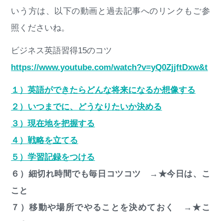
いう方は、以下の動画と過去記事へのリンクもご参
照くださいね。
ビジネス英語習得15のコツ
https://www.youtube.com/watch?v=yQ0ZjjftDxw&t
１）英語ができたらどんな将来になるか想像する
２）いつまでに、どうなりたいか決める
３）現在地を把握する
４）戦略を立てる
５）学習記録をつける
６）細切れ時間でも毎日コツコツ →★今日は、こ
こと
７）移動や場所でやることを決めておく →★こ