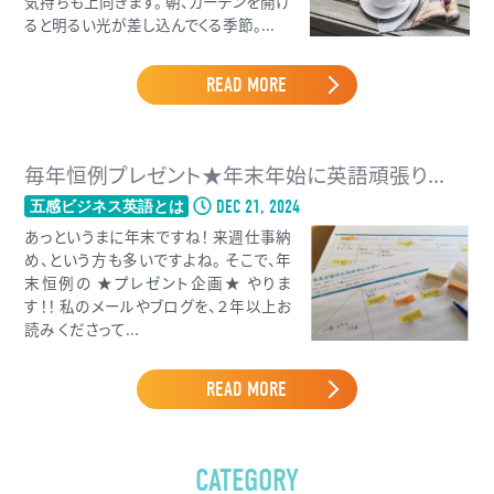
気持ちも上向きます。 朝、カーテンを開け
ると明るい光が差し込んでくる季節。...
READ MORE
毎年恒例プレゼント★年末年始に英語頑張り...
DEC 21, 2024
五感ビジネス英語とは
あっというまに年末ですね！ 来週仕事納
め、という方も多いですよね。 そこで、年
末恒例の ★プレゼント企画★ やりま
す！！ 私のメールやブログを、２年以上お
読み くださって...
READ MORE
CATEGORY