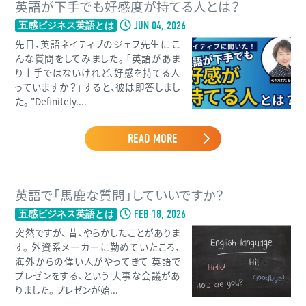
英語が下手でも好感度が持てる人とは？
JUN 04, 2026
五感ビジネス英語とは
先日、英語ネイティブのジェフ先生に こ
んな質問をしてみました。 「英語があま
り上手ではないけれど、好感を持てる人
っていますか？」 すると、彼は即答しまし
た。 "Definitely....
READ MORE
英語で「馬鹿な質問」していいですか？
FEB 18, 2026
五感ビジネス英語とは
突然ですが、 昔、やらかしたことがありま
す。 外資系メーカーに勤めていたころ、
海外からの偉い人がやってきて 英語で
プレゼンをする、という 大事な会議があ
りました。 プレゼンが始...