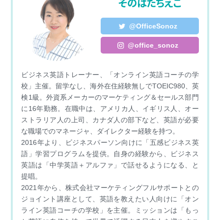
そのはたちえこ
o
n
e
o
g
r
@OfficeSonoz
k
e
@office_sonoz
r
ビジネス英語トレーナー、「オンライン英語コーチの学
校」主催。留学なし、海外在住経験無しでTOEIC980、英
検1級。外資系メーカーのマーケティング＆セールス部門
に16年勤務。在職中は、アメリカ人、イギリス人、オー
ストラリア人の上司、カナダ人の部下など、英語が必要
な職場でのマネージャ、ダイレクター経験を持つ。
2016年より、ビジネスパーソン向けに「五感ビジネス英
語」学習プログラムを提供。自身の経験から、ビジネス
英語は「中学英語＋アルファ」で話せるようになる、と
提唱。
2021年から、株式会社マーケティングフルサポートとの
ジョイント講座として、英語を教えたい人向けに「オン
ライン英語コーチの学校」を主催。ミッションは「もっ