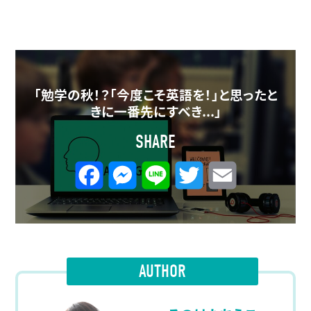
「勉学の秋！？「今度こそ英語を！」と思ったと
きに一番先にすべき...」
SHARE
F
M
L
T
E
a
e
i
w
m
c
s
n
i
a
e
s
e
t
i
AUTHOR
b
e
t
l