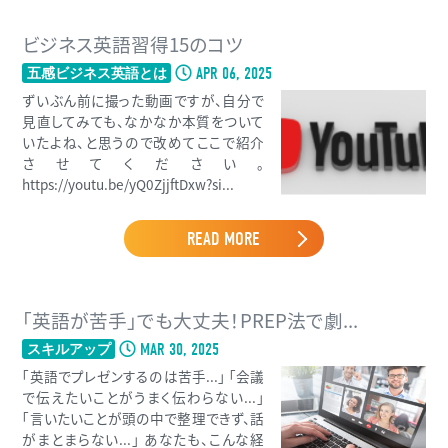
ビジネス英語習得15のコツ
APR 06, 2025
五感ビジネス英語とは
ずいぶん前に撮った動画ですが、自分で
見直してみても、なかなか本質をついて
いたよね、と思うので改めてここで紹介
させてください。
https://youtu.be/yQ0ZjjftDxw?si...
READ MORE
「英語が苦手」でも大丈夫！PREP法で劇...
MAR 30, 2025
スキルアップ
「英語でプレゼンするのは苦手...」 「会議
で伝えたいことがうまく伝わらない...」
「言いたいことが頭の中で整理できず、話
がまとまらない...」 あなたも、こんな経