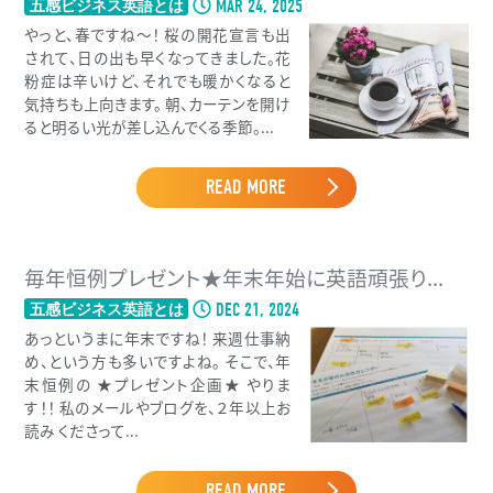
MAR 24, 2025
五感ビジネス英語とは
やっと、春ですね〜！ 桜の開花宣言も出
されて、日の出も早くなってきました。花
粉症は辛いけど、それでも暖かくなると
気持ちも上向きます。 朝、カーテンを開け
ると明るい光が差し込んでくる季節。...
READ MORE
毎年恒例プレゼント★年末年始に英語頑張り...
DEC 21, 2024
五感ビジネス英語とは
あっというまに年末ですね！ 来週仕事納
め、という方も多いですよね。 そこで、年
末恒例の ★プレゼント企画★ やりま
す！！ 私のメールやブログを、２年以上お
読み くださって...
READ MORE