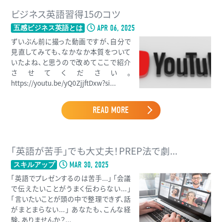
ビジネス英語習得15のコツ
APR 06, 2025
五感ビジネス英語とは
ずいぶん前に撮った動画ですが、自分で
見直してみても、なかなか本質をついて
いたよね、と思うので改めてここで紹介
させてください。
https://youtu.be/yQ0ZjjftDxw?si...
READ MORE
「英語が苦手」でも大丈夫！PREP法で劇...
MAR 30, 2025
スキルアップ
「英語でプレゼンするのは苦手...」 「会議
で伝えたいことがうまく伝わらない...」
「言いたいことが頭の中で整理できず、話
がまとまらない...」 あなたも、こんな経
験、ありませんか？...