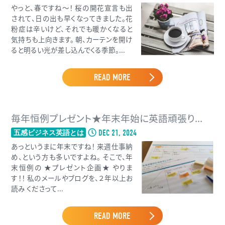
やっと、春ですね〜！ 桜の開花宣言も出
されて、日の出も早くなってきました。花
粉症は辛いけど、それでも暖かくなると
気持ちも上向きます。 朝、カーテンを開け
ると明るい光が差し込んでくる季節。...
READ MORE
毎年恒例プレゼント★年末年始に英語頑張り...
DEC 21, 2024
五感ビジネス英語とは
あっというまに年末ですね！ 来週仕事納
め、という方も多いですよね。 そこで、年
末恒例の ★プレゼント企画★ やりま
す！！ 私のメールやブログを、２年以上お
読み くださって...
READ MORE