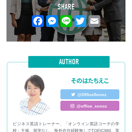
SHARE
F
M
L
T
E
a
e
i
w
m
c
s
n
i
a
e
s
e
t
i
AUTHOR
b
e
t
l
そのはたちえこ
o
n
e
o
g
r
@OfficeSonoz
k
e
@office_sonoz
r
ビジネス英語トレーナー、「オンライン英語コーチの学
校」主催。留学なし、海外在住経験無しでTOEIC980、英