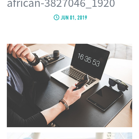
african-3827046_1920
JUN 01, 2019