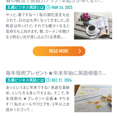
MAR 24, 2025
五感ビジネス英語とは
やっと、春ですね〜！ 桜の開花宣言も出
されて、日の出も早くなってきました。花
粉症は辛いけど、それでも暖かくなると
気持ちも上向きます。 朝、カーテンを開け
ると明るい光が差し込んでくる季節。...
READ MORE
毎年恒例プレゼント★年末年始に英語頑張り...
DEC 21, 2024
五感ビジネス英語とは
あっというまに年末ですね！ 来週仕事納
め、という方も多いですよね。 そこで、年
末恒例の ★プレゼント企画★ やりま
す！！ 私のメールやブログを、２年以上お
読み くださって...