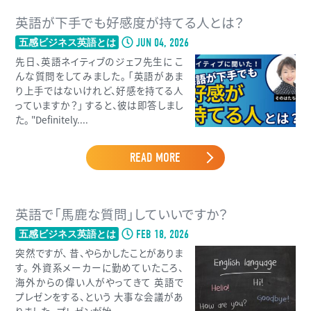
英語が下手でも好感度が持てる人とは？
JUN 04, 2026
五感ビジネス英語とは
先日、英語ネイティブのジェフ先生に こ
んな質問をしてみました。 「英語があま
り上手ではないけれど、好感を持てる人
っていますか？」 すると、彼は即答しまし
た。 "Definitely....
READ MORE
英語で「馬鹿な質問」していいですか？
FEB 18, 2026
五感ビジネス英語とは
突然ですが、 昔、やらかしたことがありま
す。 外資系メーカーに勤めていたころ、
海外からの偉い人がやってきて 英語で
プレゼンをする、という 大事な会議があ
りました。 プレゼンが始...