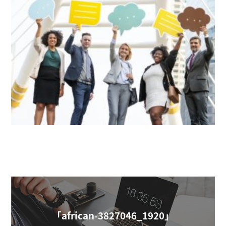
「african-3827046_1920」