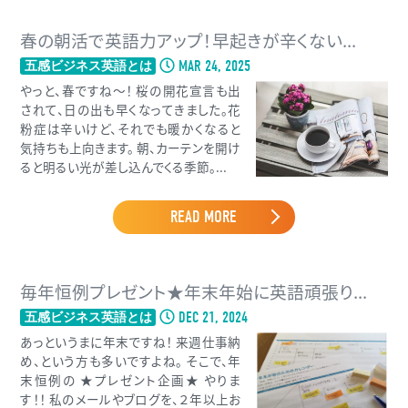
春の朝活で英語力アップ！早起きが辛くない...
MAR 24, 2025
五感ビジネス英語とは
やっと、春ですね〜！ 桜の開花宣言も出
されて、日の出も早くなってきました。花
粉症は辛いけど、それでも暖かくなると
気持ちも上向きます。 朝、カーテンを開け
ると明るい光が差し込んでくる季節。...
READ MORE
毎年恒例プレゼント★年末年始に英語頑張り...
DEC 21, 2024
五感ビジネス英語とは
あっというまに年末ですね！ 来週仕事納
め、という方も多いですよね。 そこで、年
末恒例の ★プレゼント企画★ やりま
す！！ 私のメールやブログを、２年以上お