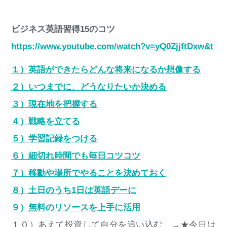
ビジネス英語習得15のコツ
https://www.youtube.com/watch?v=yQ0ZjjftDxw&t
１）英語ができたらどんな将来になるか想像する
２）いつまでに、どうなりたいか決める
３）現在地を把握する
４）戦略を立てる
５）学習記録をつける
６）細切れ時間でも毎日コツコツ
７）移動や場所でやることを決めておく
８）土日のうち1日は英語デーに
９）無料のリソースを上手に活用
１０）あえて投資して自分を追い込む →★今日は