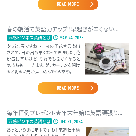
READ MORE
春の朝活で英語力アップ！早起きが辛くない...
MAR 24, 2025
五感ビジネス英語とは
やっと、春ですね〜！ 桜の開花宣言も出
されて、日の出も早くなってきました。花
粉症は辛いけど、それでも暖かくなると
気持ちも上向きます。 朝、カーテンを開け
ると明るい光が差し込んでくる季節。...
READ MORE
毎年恒例プレゼント★年末年始に英語頑張り...
DEC 21, 2024
五感ビジネス英語とは
あっというまに年末ですね！ 来週仕事納
め、という方も多いですよね。 そこで、年