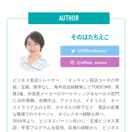
e
s
e
t
i
AUTHOR
b
e
t
l
o
n
e
そのはたちえこ
o
g
r
@OfficeSonoz
k
e
@office_sonoz
r
ビジネス英語トレーナー、「オンライン英語コーチの学
校」主催。留学なし、海外在住経験無しでTOEIC980、英
検1級。外資系メーカーのマーケティング＆セールス部門
に16年勤務。在職中は、アメリカ人、イギリス人、オー
ストラリア人の上司、カナダ人の部下など、英語が必要
な職場でのマネージャ、ダイレクター経験を持つ。
2016年より、ビジネスパーソン向けに「五感ビジネス英
語」学習プログラムを提供。自身の経験から、ビジネス