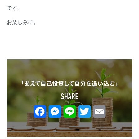
です。
お楽しみに。
「あえて自己投資して自分を追い込む」
SHARE
F
M
L
T
E
a
e
i
w
m
c
s
n
i
a