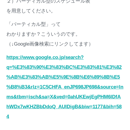
２）バーティカル型のスケジュール表
を用意してください。
「バーティカル型」って
わかりますか？こういうのです。
（↓Google画像検索にリンクしてます）
https://www.google.co.jp/search?
q=%E3%83%90%E3%83%BC%E3%83%81%E3%82
%AB%E3%83%AB%E5%9E%8B%E6%89%8B%E5
%B8%B3&rlz=1C5CHFA_enJP698JP698&source=ln
ms&tbm=isch&sa=X&ved=0ahUKEwjEgPHM6IDfA
hWDx7wKHZBbDdoQ_AUIDigB&biw=1177&bih=58
4