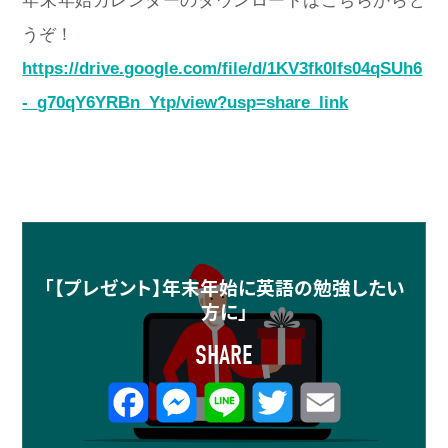
年末年始カレンダーのダウンロードはこちらからど
うぞ！
https://drive.google.com/file/d/1KV3fk0Ifs04qSUh6
-_g70qY6YRBn_Ytp/view?usp=share_link
「【プレゼント】年末年始に英語の勉強したい
方に」
SHARE
F
M
L
T
E
a
e
i
w
m