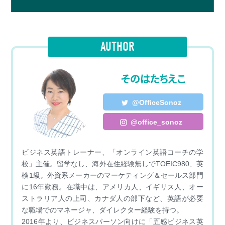
c
s
n
i
a
e
s
e
t
i
AUTHOR
b
e
t
l
そのはたちえこ
o
n
e
o
g
r
@OfficeSonoz
k
e
@office_sonoz
r
ビジネス英語トレーナー、「オンライン英語コーチの学
校」主催。留学なし、海外在住経験無しでTOEIC980、英
検1級。外資系メーカーのマーケティング＆セールス部門
に16年勤務。在職中は、アメリカ人、イギリス人、オー
ストラリア人の上司、カナダ人の部下など、英語が必要
な職場でのマネージャ、ダイレクター経験を持つ。
2016年より、ビジネスパーソン向けに「五感ビジネス英