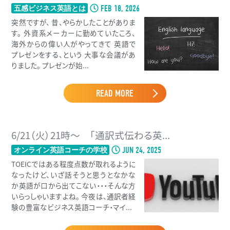
FEB 18, 2026
五感ビジネス英語とは
突然ですが、 昔、やらかしたことがありま
す。 外資系メーカーに勤めていたころ、
海外からの偉い人がやってきて 英語で
プレゼンをする、という 大事な会議があ
りました。 プレゼンが始...
READ MORE
6/21（火）21時〜 「通訳式伝わる英...
JUN 24, 2025
オンライン英語コーチの学校
TOEICではある程度点数が取れるように
なったけど、いざ話そうと思うとなかな
か英語が口から出てこない・・・そんな方
いらっしゃいますよね。 今夜は、通訳者経
験の豊富なビジネス英語コーチ・マイ...