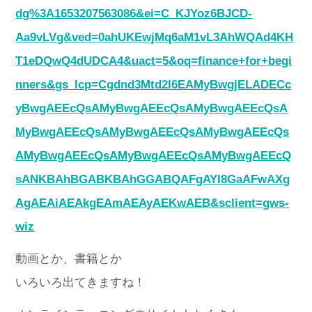
dg%3A1653207563086&ei=C_KJYoz6BJCD-
Aa9vLVg&ved=0ahUKEwjMq6aM1vL3AhWQAd4KH
T1eDQwQ4dUDCA4&uact=5&oq=finance+for+begi
nners&gs_lcp=Cgdnd3Mtd2l6EAMyBwgjELADECc
yBwgAEEcQsAMyBwgAEEcQsAMyBwgAEEcQsA
MyBwgAEEcQsAMyBwgAEEcQsAMyBwgAEEcQs
AMyBwgAEEcQsAMyBwgAEEcQsAMyBwgAEEcQ
sANKBAhBGABKBAhGGABQAFgAYI8GaAFwAXg
AgAEAiAEAkgEAmAEAyAEKwAEB&sclient=gws-
wiz
動画とか、書籍とか
いろいろ出てきますね！