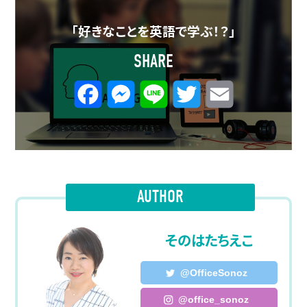
「好きなことを英語で学ぶ！？」
SHARE
F
M
L
T
E
a
e
i
w
m
c
s
n
i
a
e
s
e
t
i
AUTHOR
b
e
t
l
o
n
e
そのはたちえこ
o
g
r
@OfficeSonoz
k
e
@office_sonoz