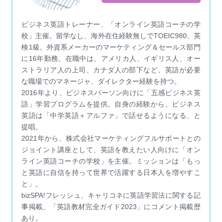
r
ビジネス英語トレーナー、「オンライン英語コーチの学
校」主催。留学なし、海外在住経験無しでTOEIC980、英
検1級。外資系メーカーのマーケティング＆セールス部門
に16年勤務。在職中は、アメリカ人、イギリス人、オー
ストラリア人の上司、カナダ人の部下など、英語が必要
な職場でのマネージャ、ダイレクター経験を持つ。
2016年より、ビジネスパーソン向けに「五感ビジネス英
語」学習プログラムを提供。自身の経験から、ビジネス
英語は「中学英語＋アルファ」で話せるようになる、と
提唱。
2021年から、株式会社マーケティングフルサポートとの
ジョイント講座として、英語を教えたい人向けに「オン
ライン英語コーチの学校」を主催。ミッションは「もっ
と英語に自信を持って世界で活躍する日本人を増やすこ
と」。
bizSPA!フレッシュ、キャリコネに英語学習法に関する記
事掲載、「英語教材完全ガイド2023」にコメント掲載歴
あり。